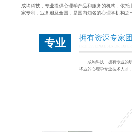
成均科技，专业提供心理学产品和服务的机构，依托
家专利，业务遍及全国，是国内知名的心理学机构之
拥有资深专家
专业
PROFESSIONAL SENIOR EXPER
成均科技，拥有专业的
毕业的心理学专业技术人才