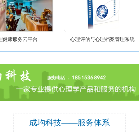
理健康服务云平台
心理评估与心理档案管理系统
成均科技——服务体系