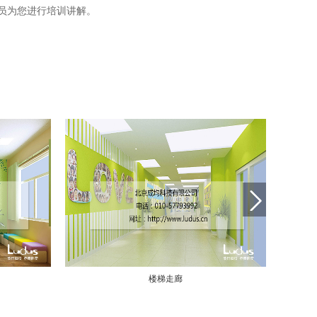
员为您进行培训讲解。
楼梯走廊