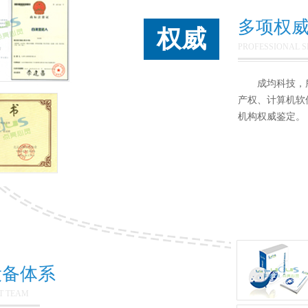
多项权
权威
PROFESSIONAL S
成均科技，
产权、计算机软
机构权威鉴定。
设备体系
T TEAM