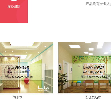
产品均有专业人
宣泄室
沙盘活动室