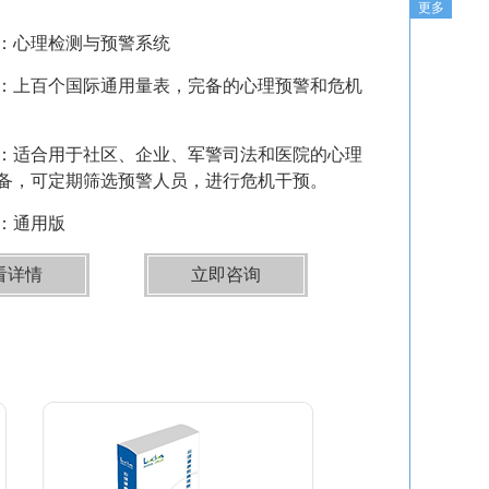
更多
：心理检测与预警系统
：上百个国际通用量表，完备的心理预警和危机
：适合用于社区、企业、军警司法和医院的心理
备，可定期筛选预警人员，进行危机干预。
：通用版
看详情
立即咨询