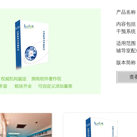
产品名称
内容包括
干预系统
适用范围
辅导室配
版本简称
查