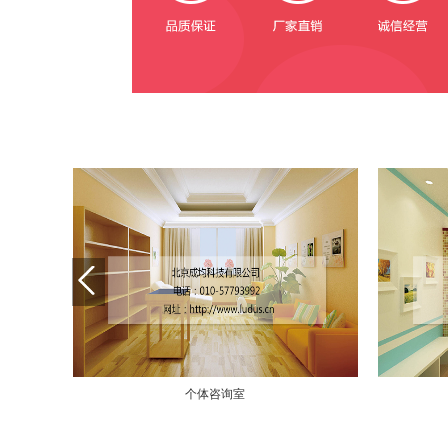
个体咨询室