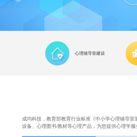
心理辅导室建设
成均科技，教育部教育行业标准《中小学心理辅导室
设备、心理图书/教材等心理产品，为您提供心理学服