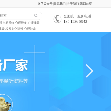
微信公众号
|
联系我们
|
关于我们
|
返回首页
|
全国统一服务电话
185 1536 8942
理自助系统
心理设备
心理辅导
建设
校园文化建设
心理沙盘