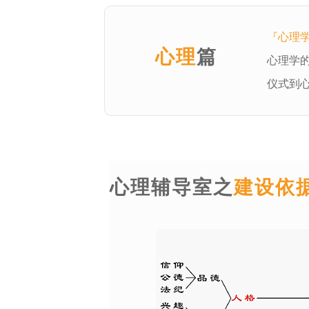
『心理
心理
篇
心理学
仪式到
心理辅导室之
建设依