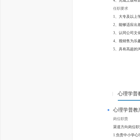
4、完成上级布
任职要求
1、大专及以上
2、能够适应出
3、认同公司文
4、视销售为乐
5、具有高超的
心理学普
|
心理学普教
岗位职责
渠道方向岗位职
1.负责中小学