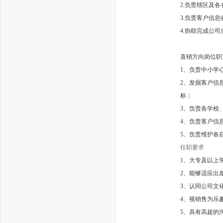
2.负责辖区及
3.负责客户信
4.协助完成公
直销方向岗位职
1、负责中小学
2、发掘客户信
标；
3、负责各学校
4、负责客户信
5、负责维护各
任职要求
1、大专及以上
2、能够适应出
3、认同公司文
4、视销售为乐
5、具有高超的