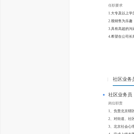
任职要求
1.大专及以上
2.视销售为乐
3.具有高超的
4.希望在公司长
社区业务
|
社区业务员
岗位职责
1、负责北京辖
2、对街道、社
3、北京社会心